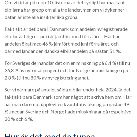
Om vi tittar på topp 10-listorna är det tydligt hur markant
elbilarna har grepp om alla tre länder, men om vi dyker ner i
datan är inte alla insikter lika gröna.
Faktiskt är det bara i Danmark som andelen nyregistrerade
elbilar är högre i juni i år jämfört med förra året. Här har
andelen ökat med 46 % jämfört med juni förra året, och
därmed landar den danska elbilsandelen på nästan 51 %.
För Sveriges del handlar det om en minskning på 6,4 % (till nu
36,8 % av nyförsäljningen) och för Norge är minskningen på
2,8 % (till nu 80 % av nyregistreringarna).
Ser vi närmare på antalet sålda elbilar under hela 2024, är det
faktiskt bara Danmark som har något att skriva hem om. Här
har man däremot upplevt en kvantitativ ökning på nästan 49
%, medan Sverige och Norge hade minskningar på respektive
20 % och 6 %.
Hur är det med de tunga