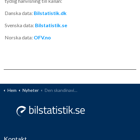
tydlig hänvisning till källan:
Danska data:
Bilstatistik.dk
Svenska data:
Bilstatistik.se
Norska data:
OFV.no
Hem
Nyheter
Den skandinaviska bilförsäljningen – juni 2024
Kontakt