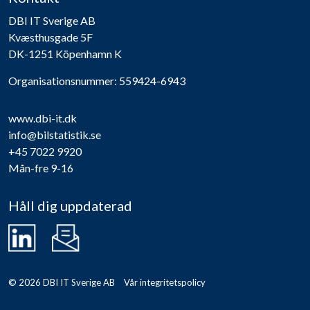
DBI IT Sverige AB
Kvæsthusgade 5F
DK-1251 Köpenhamn K
Organisationsnummer: 559424-6943
www.dbi-it.dk
info@bilstatistik.se
+45 7022 9920
Mån-fre 9-16
Håll dig uppdaterad
Se vår LinkedIn-profil här
Newsletter Modal
© 2026 DBI IT Sverige AB
Vår integritetspolicy
Powered by
Jalinco